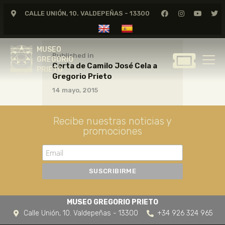
CALLE UNIÓN, 10. VALDEPEÑAS - 13300
MUSEO
GREGORIO
MUSEO
PRIETO
Published in
GREGORIO
Carta de Camilo José Cela a
PRIETO
Gregorio Prieto
GREGORIO PRIETO
14 mayo, 2015
MUSEO
ARCHIVO
Recibe nuestras noticias y
CERTAMEN DE DIBUJO
promociones
FUNDACIÓN
TIENDA
NOTICIAS
MUSEO GREGORIO PRIETO
Calle Unión, 10. Valdepeñas - 13300
+34 926 324 965