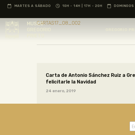
MARTES A SÁBADO
10H - 14H | 17H - 20H
DOMINGOS 
CARTAS17_08_002
MUSEO
GREGORIO
GREGORIO PR
PRIETO
Carta de Antonio Sánchez Ruiz a Gre
felicitarle la Navidad
24 enero, 2019