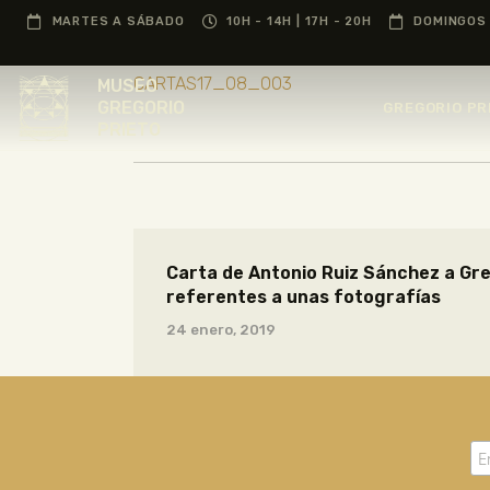
MARTES A SÁBADO
10H - 14H | 17H - 20H
DOMINGOS 
CARTAS17_08_003
MUSEO
GREGORIO
GREGORIO PR
PRIETO
Carta de Antonio Ruiz Sánchez a Gre
referentes a unas fotografías
24 enero, 2019