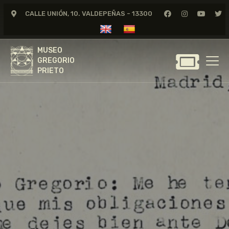
CALLE UNIÓN, 10. VALDEPEÑAS - 13300
MUSEO
GREGORIO
MUSEO
PRIETO
GREGORIO
PRIETO
GREGORIO PRIETO
MUSEO
ARCHIVO
CERTAMEN DE DIBUJO
FUNDACIÓN
TIENDA
NOTICIAS