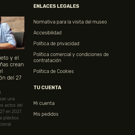
ENLACES LEGALES
Normativa para la visita del museo
Accesibilidad
Política de privacidad
Política comercial y condiciones de
eto y el
contratación
ñas crean
el
Política de Cookies
ón del 27
TU CUENTA
l
ean una
Mi cuenta
os actos del
 27 en 2027.
Mis pedidos
ta plástico
ional.