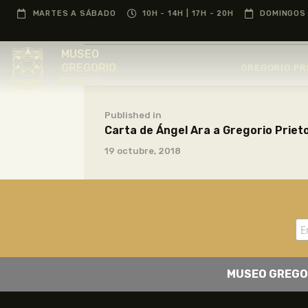
MARTES A SÁBADO
10H - 14H | 17H - 20H
DOMINGOS 
MUSEO
GREGORIO
GREGORIO PR
PRIETO
Published in
Carta de Ángel Ara a Gregorio Priet
19 octubre, 2018
MUSEO GREGO