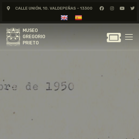
CALLE UNIÓN, 10. VALDEPEÑAS - 13300
MUSEO
GREGORIO
MUSEO
PRIETO
GREGORIO
PRIETO
GREGORIO PRIETO
MUSEO
ARCHIVO
CERTAMEN DE DIBUJO
FUNDACIÓN
TIENDA
NOTICIAS