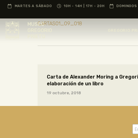
MARTES A SÁBADO
10H - 14H | 17H - 20H
DOMINGOS 
CARTAS01_09_018
MUSEO
GREGORIO
GREGORIO PR
PRIETO
Carta de Alexander Moring a Gregorio
elaboración de un libro
19 octubre, 2018