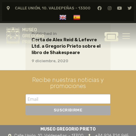
CALLE UNIÓN, 10. VALDEPEÑAS - 13300
MUSEO
GREGORIO
MUSEO
PRIETO
Published in
GREGORIO
Carta de Alex Reid & Lefevre
PRIETO
Ltd. a Gregorio Prieto sobre el
GREGORIO PRIETO
libro de Shakespeare
MUSEO
9 diciembre, 2020
ARCHIVO
CERTAMEN DE DIBUJO
Recibe nuestras noticias y
promociones
FUNDACIÓN
TIENDA
NOTICIAS
MUSEO GREGORIO PRIETO
Calle Unión, 10. Valdepeñas - 13300
+34 926 324 965