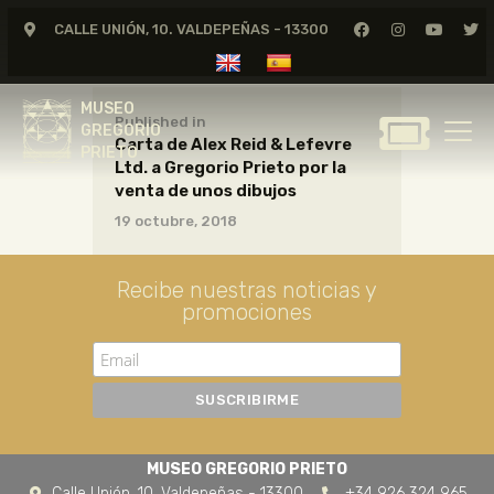
CALLE UNIÓN, 10. VALDEPEÑAS - 13300
MUSEO
GREGORIO
MUSEO
PRIETO
Published in
GREGORIO
Carta de Alex Reid & Lefevre
PRIETO
Ltd. a Gregorio Prieto por la
GREGORIO PRIETO
venta de unos dibujos
MUSEO
19 octubre, 2018
ARCHIVO
CERTAMEN DE DIBUJO
Recibe nuestras noticias y
promociones
FUNDACIÓN
TIENDA
NOTICIAS
MUSEO GREGORIO PRIETO
Calle Unión, 10. Valdepeñas - 13300
+34 926 324 965