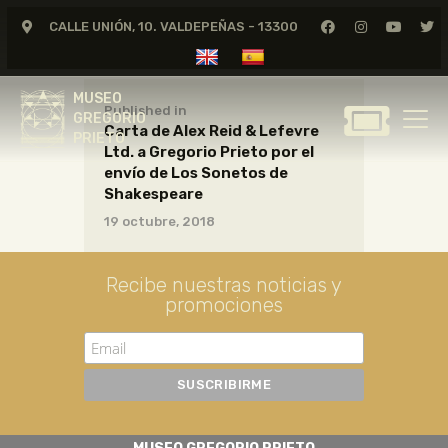
CALLE UNIÓN, 10. VALDEPEÑAS - 13300
MUSEO
GREGORIO
MUSEO
PRIETO
Published in
GREGORIO
Carta de Alex Reid & Lefevre
PRIETO
Ltd. a Gregorio Prieto por el
GREGORIO PRIETO
envío de Los Sonetos de
MUSEO
Shakespeare
19 octubre, 2018
ARCHIVO
CERTAMEN DE DIBUJO
Recibe nuestras noticias y
FUNDACIÓN
promociones
TIENDA
NOTICIAS