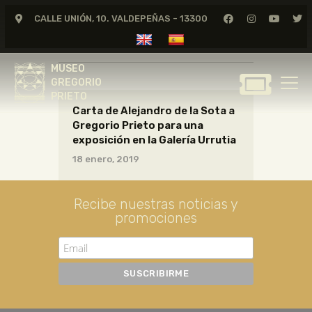
CALLE UNIÓN, 10. VALDEPEÑAS - 13300
CARTAS18_02_003
MUSEO
GREGORIO
MUSEO
PRIETO
GREGORIO
PRIETO
Carta de Alejandro de la Sota a
GREGORIO PRIETO
Gregorio Prieto para una
MUSEO
exposición en la Galería Urrutia
ARCHIVO
18 enero, 2019
CERTAMEN DE DIBUJO
FUNDACIÓN
Recibe nuestras noticias y
promociones
TIENDA
NOTICIAS