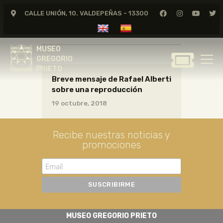
CALLE UNIÓN, 10. VALDEPEÑAS - 13300
cartas01_06_054
MUSEO
GREGORIO
MUSEO
PRIETO
GREGORIO
PRIETO
Breve mensaje de Rafael Alberti
GREGORIO PRIETO
sobre una reproducción
MUSEO
19 octubre, 2018
ARCHIVO
CERTAMEN DE DIBUJO
Recibe nuestras noticias y
promociones
FUNDACIÓN
TIENDA
NOTICIAS
MUSEO GREGORIO PRIETO