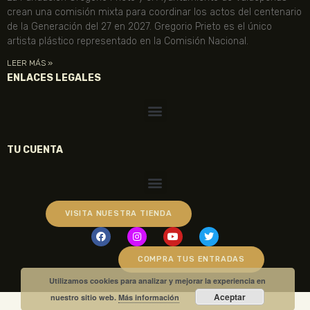
crean una comisión mixta para coordinar los actos del centenario
de la Generación del 27 en 2027. Gregorio Prieto es el único
artista plástico representado en la Comisión Nacional.
LEER MÁS »
ENLACES LEGALES
TU CUENTA
VISITA NUESTRA TIENDA
COMPRA TUS ENTRADAS
Utilizamos cookies para analizar y mejorar la experiencia en
Aceptar
nuestro sitio web.
Más información