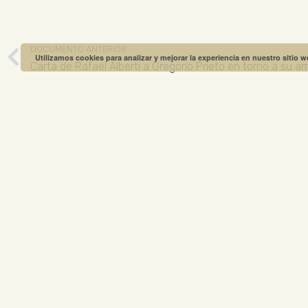
DOCUMENTO ANTERIOR
Utilizamos cookies para analizar y mejorar la experiencia en nuestro sitio 
Carta de Rafael Alberti a Gregorio Prieto en torno a su a
MUSEO GREGO
ABIERTO