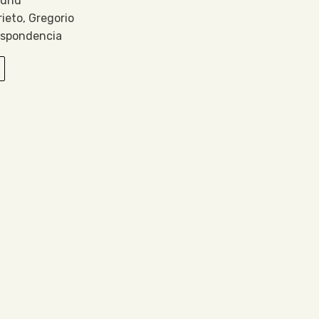
drid
rieto, Gregorio
espondencia