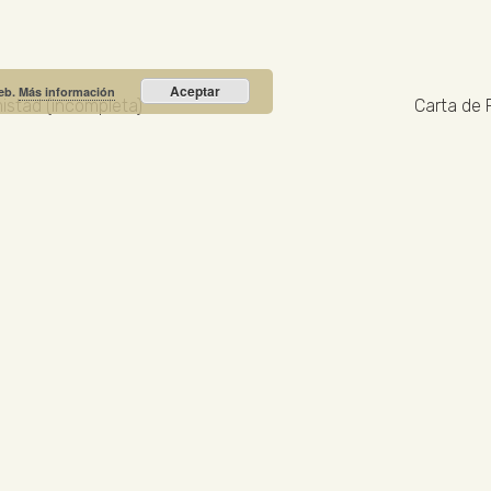
Aceptar
web.
Más información
mistad (incompleta)
Carta de 
Recibe nuestras noticias y promociones
RIO PRIETO
Calle Unión, 10. Valdepeñas - 13300
+34
NOTICIA DESTACADA