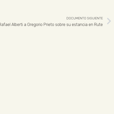
DOCUMENTO SIGUIENTE
Rafael Alberti a Gregorio Prieto sobre su estancia en Rute
 926 324 965
ENLACES LEGALES