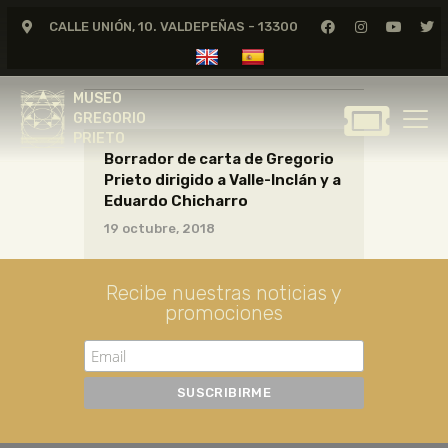
CALLE UNIÓN, 10. VALDEPEÑAS - 13300
CARTAS21_24_021
MUSEO
GREGORIO
MUSEO
PRIETO
GREGORIO
PRIETO
Borrador de carta de Gregorio
GREGORIO PRIETO
Prieto dirigido a Valle-Inclán y a
MUSEO
Eduardo Chicharro
ARCHIVO
19 octubre, 2018
CERTAMEN DE DIBUJO
FUNDACIÓN
Recibe nuestras noticias y
promociones
TIENDA
NOTICIAS