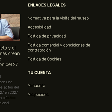
ENLACES LEGALES
Normativa para la visita del museo
Accesibilidad
Política de privacidad
Política comercial y condiciones de
eto y el
contratación
ñas crean
el
Política de Cookies
ón del 27
TU CUENTA
l
ean una
Mi cuenta
os actos del
 27 en 2027.
Mis pedidos
ta plástico
ional.