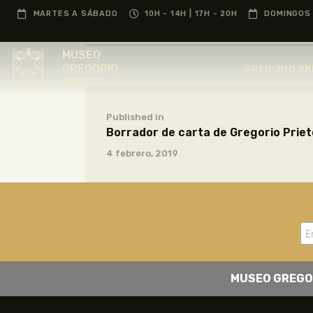
MARTES A SÁBADO
10H - 14H | 17H - 20H
DOMINGOS 
MUSEO
GREGORIO
GREGORIO PR
PRIETO
Published in
Borrador de carta de Gregorio Priet
4 febrero, 2019
MUSEO GREGO