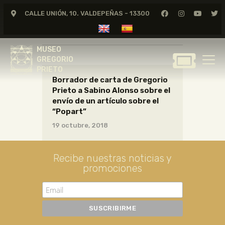
CALLE UNIÓN, 10. VALDEPEÑAS - 13300
CARTAS01_11_019
MUSEO
GREGORIO
MUSEO
PRIETO
GREGORIO
PRIETO
Borrador de carta de Gregorio
GREGORIO PRIETO
Prieto a Sabino Alonso sobre el
MUSEO
envío de un artículo sobre el
“Popart”
ARCHIVO
19 octubre, 2018
CERTAMEN DE DIBUJO
FUNDACIÓN
Recibe nuestras noticias y
TIENDA
promociones
NOTICIAS