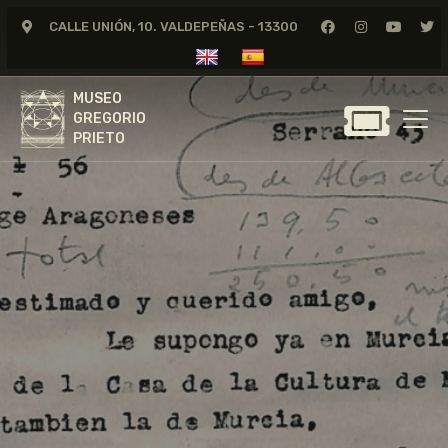
CALLE UNIÓN, 10. VALDEPEÑAS - 13300
MUSEO
GREGORIO
MUSEO
PRIETO
GREGORIO
PRIETO
GREGORIO PRIETO
MUSEO
ARCHIVO
CERTAMEN DE DIBUJO
FUNDACIÓN
TIENDA
NOTICIAS