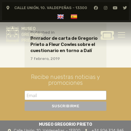
CALLE UNIÓN, 10. VALDEPEÑAS - 13300
MUSEO
GREGORIO
MUSEO
PRIETO
Published in
GREGORIO
Borrador de carta de Gregorio
PRIETO
Prieto a Fleur Cowles sobre el
GREGORIO PRIETO
cuestionario en torno a Dalí
MUSEO
7 febrero, 2019
ARCHIVO
CERTAMEN DE DIBUJO
Recibe nuestras noticias y
promociones
FUNDACIÓN
TIENDA
NOTICIAS
MUSEO GREGORIO PRIETO
Calle Unión, 10. Valdepeñas - 13300
+34 926 324 965