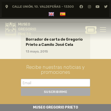
CALLE UNIÓN, 10. VALDEPEÑAS - 13300
cartas05_02_013
MUSEO
GREGORIO
MUSEO
PRIETO
GREGORIO
PRIETO
Borrador de carta de Gregorio
GREGORIO PRIETO
Prieto a Camilo José Cela
MUSEO
13 mayo, 2015
ARCHIVO
CERTAMEN DE DIBUJO
Recibe nuestras noticias y
promociones
FUNDACIÓN
TIENDA
NOTICIAS
MUSEO GREGORIO PRIETO