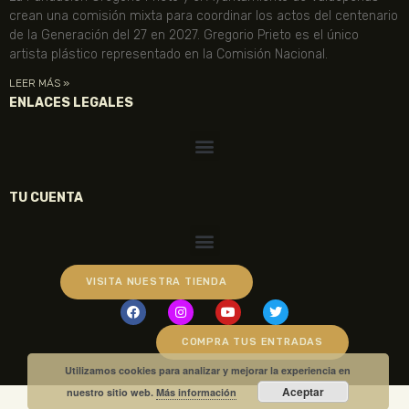
crean una comisión mixta para coordinar los actos del centenario
de la Generación del 27 en 2027. Gregorio Prieto es el único
artista plástico representado en la Comisión Nacional.
LEER MÁS »
ENLACES LEGALES
TU CUENTA
VISITA NUESTRA TIENDA
COMPRA TUS ENTRADAS
Utilizamos cookies para analizar y mejorar la experiencia en
Aceptar
nuestro sitio web.
Más información