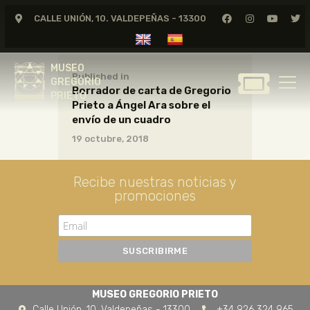
CALLE UNIÓN, 10. VALDEPEÑAS - 13300
MUSEO
GREGORIO
MUSEO
PRIETO
Published in
GREGORIO
Borrador de carta de Gregorio
PRIETO
Prieto a Ángel Ara sobre el
GREGORIO PRIETO
envío de un cuadro
MUSEO
19 octubre, 2018
ARCHIVO
CERTAMEN DE DIBUJO
Recibe nuestras noticias y
promociones
FUNDACIÓN
TIENDA
NOTICIAS
MUSEO GREGORIO PRIETO
Calle Unión, 10. Valdepeñas - 13300
+34 926 324 965