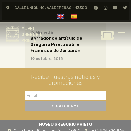
CALLE UNIÓN, 10. VALDEPEÑAS - 13300
MUSEO
GREGORIO
MUSEO
PRIETO
Published in
GREGORIO
Borrador de artículo de
PRIETO
Gregorio Prieto sobre
GREGORIO PRIETO
Francisco de Zurbarán
MUSEO
19 octubre, 2018
ARCHIVO
CERTAMEN DE DIBUJO
Recibe nuestras noticias y
promociones
FUNDACIÓN
TIENDA
NOTICIAS
MUSEO GREGORIO PRIETO
Calle Unión, 10. Valdepeñas - 13300
+34 926 324 965