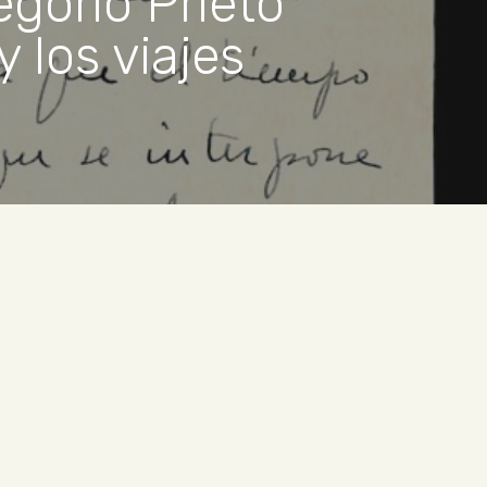
egorio Prieto
 los viajes