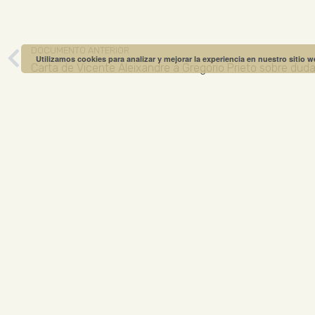
DOCUMENTO ANTERIOR
Utilizamos cookies para analizar y mejorar la experiencia en nuestro sitio 
Carta de Vicente Aleixandre a Gregorio Prieto sobre duda
MUSEO GREGO
ABIERTO