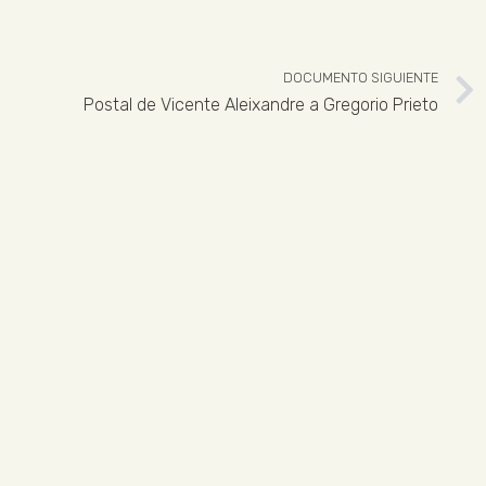
DOCUMENTO SIGUIENTE
Postal de Vicente Aleixandre a Gregorio Prieto
 926 324 965
ENLACES LEGALES