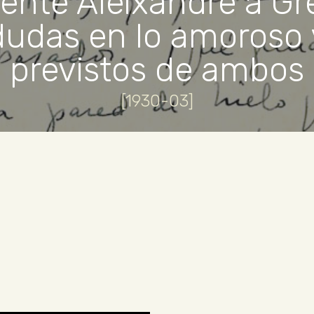
ente Aleixandre a Gr
dudas en lo amoroso y
previstos de ambos
[1930-03]