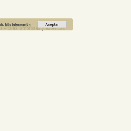
Aceptar
web.
Más información
s vitales, amorosas y estéticas
Recibe nuestras noticias y promociones
RIO PRIETO
Calle Unión, 10. Valdepeñas - 13300
+34
NOTICIA DESTACADA