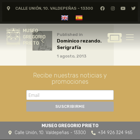
CALLE UNIÓN, 10. VALDEPEÑAS - 13300
MUSEO
GREGORIO
MUSEO
PRIETO
Published in
GREGORIO
Dominico rezando.
PRIETO
Serigrafía
GREGORIO PRIETO
1 agosto, 2013
MUSEO
ARCHIVO
Recibe nuestras noticias y
CERTAMEN DE DIBUJO
promociones
FUNDACIÓN
TIENDA
NOTICIAS
MUSEO GREGORIO PRIETO
Calle Unión, 10. Valdepeñas - 13300
+34 926 324 965