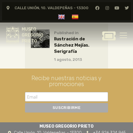
CALLE UNIÓN, 10. VALDEPEÑAS - 13300
MUSEO
GREGORIO
MUSEO
PRIETO
Published in
GREGORIO
Ilustración de
PRIETO
Sánchez Mejías.
GREGORIO PRIETO
Serigrafía
MUSEO
1 agosto, 2013
ARCHIVO
CERTAMEN DE DIBUJO
Recibe nuestras noticias y
promociones
FUNDACIÓN
TIENDA
NOTICIAS
MUSEO GREGORIO PRIETO
Calle Unión, 10. Valdepeñas - 13300
+34 926 324 965