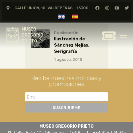
CALLE UNIÓN, 10. VALDEPEÑAS - 13300
MUSEO
GREGORIO
MUSEO
PRIETO
Published in
GREGORIO
Ilustración de
PRIETO
Sánchez Mejías.
GREGORIO PRIETO
Serigrafía
MUSEO
1 agosto, 2013
ARCHIVO
CERTAMEN DE DIBUJO
Recibe nuestras noticias y
promociones
FUNDACIÓN
TIENDA
NOTICIAS
MUSEO GREGORIO PRIETO
Calle Unión, 10. Valdepeñas - 13300
+34 926 324 965