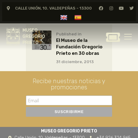
CALLE UNIÓN, 10. VALDEPEÑAS - 13300
MUSEO
GREGORIO
MUSEO
PRIETO
Published in
GREGORIO
El Museo de la
PRIETO
Fundación Gregorio
GREGORIO PRIETO
Prieto en 30 obras
MUSEO
31 diciembre, 2013
ARCHIVO
CERTAMEN DE DIBUJO
Recibe nuestras noticias y
promociones
FUNDACIÓN
TIENDA
NOTICIAS
MUSEO GREGORIO PRIETO
Calle Unión, 10. Valdepeñas - 13300
+34 926 324 965