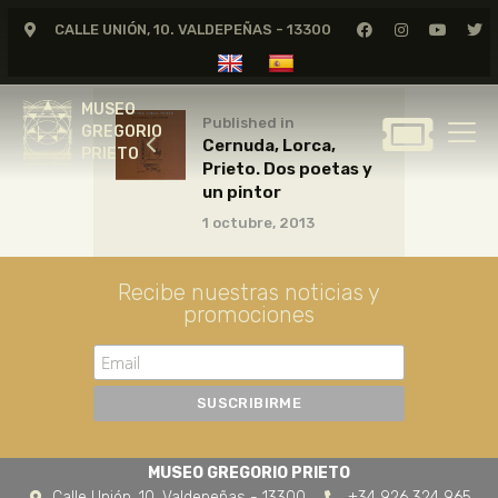
CALLE UNIÓN, 10. VALDEPEÑAS - 13300
MUSEO
GREGORIO
MUSEO
PRIETO
Published in
GREGORIO
Cernuda, Lorca,
PRIETO
Prieto. Dos poetas y
GREGORIO PRIETO
un pintor
MUSEO
1 octubre, 2013
ARCHIVO
CERTAMEN DE DIBUJO
Recibe nuestras noticias y
promociones
FUNDACIÓN
TIENDA
NOTICIAS
MUSEO GREGORIO PRIETO
Calle Unión, 10. Valdepeñas - 13300
+34 926 324 965