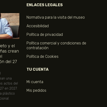
ENLACES LEGALES
Normativa para la visita del museo
Accesibilidad
Política de privacidad
Política comercial y condiciones de
eto y el
contratación
ñas crean
el
Política de Cookies
ón del 27
TU CUENTA
l
ean una
Mi cuenta
os actos del
 27 en 2027.
Mis pedidos
ta plástico
ional.