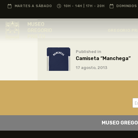
MARTES A SÁBADO
10H - 14H | 17H - 20H
DOMINGOS 
MUSEO
GREGORIO
GREGORIO PR
PRIETO
Published in
Camiseta “Manchega”
17 agosto, 2013
MUSEO GREGO