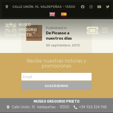
CALLE UNIÓN, 10. VALDEPEÑAS - 13300
MUSEO
GREGORIO
MUSEO
PRIETO
Published in
GREGORIO
De Picasso a
PRIETO
nuestros días
GREGORIO PRIETO
30 septiembre, 2013
MUSEO
ARCHIVO
Recibe nuestras noticias y
CERTAMEN DE DIBUJO
promociones
FUNDACIÓN
TIENDA
NOTICIAS
MUSEO GREGORIO PRIETO
Calle Unión, 10. Valdepeñas - 13300
+34 926 324 965