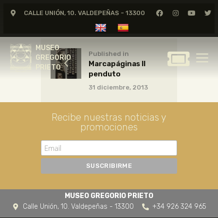
CALLE UNIÓN, 10. VALDEPEÑAS - 13300
MUSEO
GREGORIO
MUSEO
PRIETO
Published in
GREGORIO
Marcapáginas Il
PRIETO
penduto
GREGORIO PRIETO
31 diciembre, 2013
MUSEO
ARCHIVO
Recibe nuestras noticias y
CERTAMEN DE DIBUJO
promociones
FUNDACIÓN
TIENDA
NOTICIAS
MUSEO GREGORIO PRIETO
Calle Unión, 10. Valdepeñas - 13300
+34 926 324 965