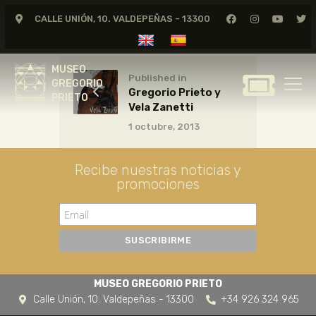
CALLE UNIÓN, 10. VALDEPEÑAS - 13300
MUSEO
GREGORIO
MUSEO
PRIETO
Published in
GREGORIO
Gregorio Prieto y
PRIETO
Vela Zanetti
GREGORIO PRIETO
1 octubre, 2013
MUSEO
ARCHIVO
Recibe nuestras noticias y
CERTAMEN DE DIBUJO
promociones
FUNDACIÓN
TIENDA
NOTICIAS
MUSEO GREGORIO PRIETO
Calle Unión, 10. Valdepeñas - 13300
+34 926 324 965