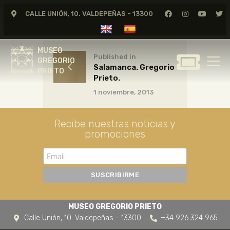
CALLE UNIÓN, 10. VALDEPEÑAS - 13300
MUSEO
GREGORIO
MUSEO
PRIETO
Published in
GREGORIO
Salamanca. Gregorio
PRIETO
Prieto.
GREGORIO PRIETO
1 noviembre, 2013
MUSEO
ARCHIVO
Recibe nuestras noticias y
CERTAMEN DE DIBUJO
promociones
FUNDACIÓN
TIENDA
NOTICIAS
MUSEO GREGORIO PRIETO
Calle Unión, 10. Valdepeñas - 13300
+34 926 324 965