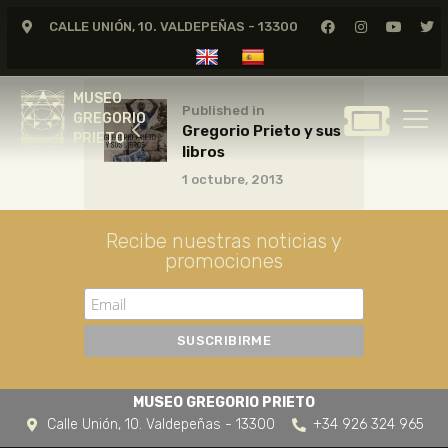
CALLE UNIÓN, 10. VALDEPEÑAS - 13300
MUSEO
GREGORIO
MUSEO
PRIETO
Published in
GREGORIO
Gregorio Prieto y sus
PRIETO
libros
GREGORIO PRIETO
1 octubre, 2013
MUSEO
ARCHIVO
Recibe nuestras noticias y
CERTAMEN DE DIBUJO
promociones
FUNDACIÓN
TIENDA
NOTICIAS
MUSEO GREGORIO PRIETO
Calle Unión, 10. Valdepeñas - 13300
+34 926 324 965