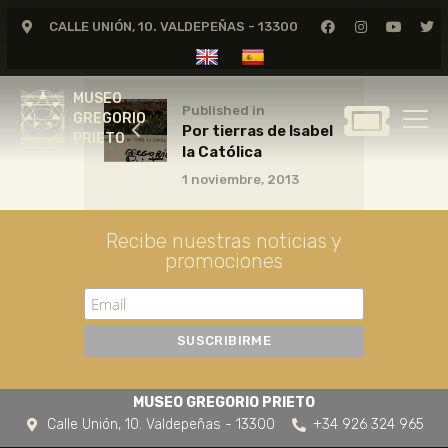
CALLE UNIÓN, 10. VALDEPEÑAS - 13300
MUSEO
GREGORIO
MUSEO
PRIETO
Published in
GREGORIO
Por tierras de Isabel
PRIETO
la Católica
GREGORIO PRIETO
1 noviembre, 2013
MUSEO
ARCHIVO
Recibe nuestras noticias y
CERTAMEN DE DIBUJO
promociones
FUNDACIÓN
TIENDA
NOTICIAS
MUSEO GREGORIO PRIETO
Calle Unión, 10. Valdepeñas - 13300
+34 926 324 965