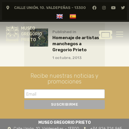
CALLE UNIÓN, 10. VALDEPEÑAS - 13300
MUSEO
GREGORIO
MUSEO
PRIETO
Published in
GREGORIO
Homenaje de artistas
PRIETO
manchegos a
GREGORIO PRIETO
Gregorio Prieto
MUSEO
1 octubre, 2013
ARCHIVO
CERTAMEN DE DIBUJO
Recibe nuestras noticias y
promociones
FUNDACIÓN
TIENDA
NOTICIAS
MUSEO GREGORIO PRIETO
Calle Unión, 10. Valdepeñas - 13300
+34 926 324 965