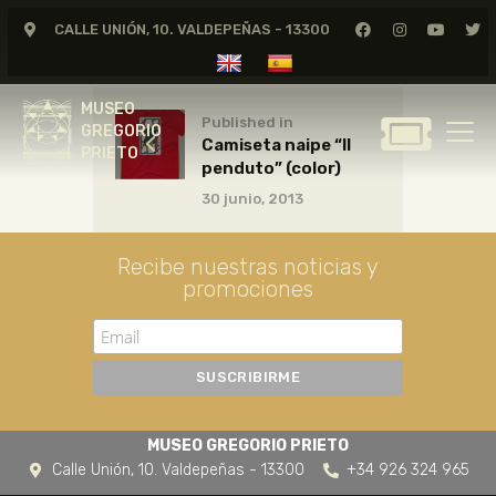
CALLE UNIÓN, 10. VALDEPEÑAS - 13300
MUSEO
GREGORIO
MUSEO
PRIETO
Published in
GREGORIO
Camiseta naipe “Il
PRIETO
penduto” (color)
GREGORIO PRIETO
30 junio, 2013
MUSEO
ARCHIVO
Recibe nuestras noticias y
CERTAMEN DE DIBUJO
promociones
FUNDACIÓN
TIENDA
NOTICIAS
MUSEO GREGORIO PRIETO
Calle Unión, 10. Valdepeñas - 13300
+34 926 324 965