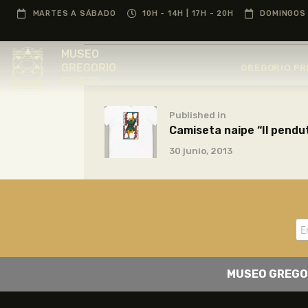
MARTES A SÁBADO
10H - 14H | 17H - 20H
DOMINGOS 
MUSEO
GREGORIO
GREGORIO PR
PRIETO
Published in
Camiseta naipe “Il pendu
30 junio, 2013
MUSEO GREGO