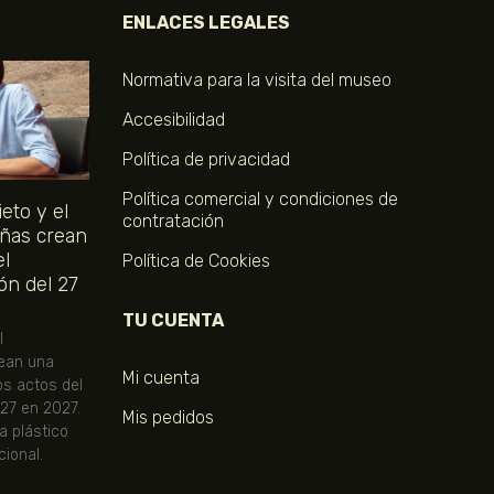
ENLACES LEGALES
Normativa para la visita del museo
Accesibilidad
Política de privacidad
Política comercial y condiciones de
eto y el
contratación
ñas crean
el
Política de Cookies
ón del 27
TU CUENTA
l
ean una
Mi cuenta
os actos del
 27 en 2027.
Mis pedidos
ta plástico
ional.