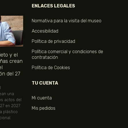
ENLACES LEGALES
Normativa para la visita del museo
Accesibilidad
Política de privacidad
Política comercial y condiciones de
eto y el
contratación
ñas crean
el
Política de Cookies
ón del 27
TU CUENTA
l
ean una
Mi cuenta
os actos del
 27 en 2027.
Mis pedidos
ta plástico
ional.