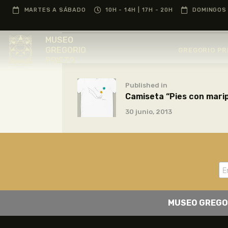
MARTES A SÁBADO
10H - 14H | 17H - 20H
DOMINGOS 
MUSEO
GREGORIO
GREGORIO PR
PRIETO
Published in
Camiseta “Pies con marip
30 junio, 2013
MUSEO GREGO