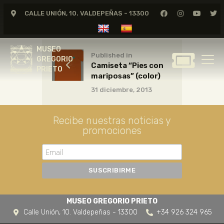
CALLE UNIÓN, 10. VALDEPEÑAS - 13300
MUSEO
GREGORIO
MUSEO
PRIETO
Published in
GREGORIO
Camiseta “Pies con
PRIETO
mariposas” (color)
GREGORIO PRIETO
31 diciembre, 2013
MUSEO
ARCHIVO
Recibe nuestras noticias y
CERTAMEN DE DIBUJO
promociones
FUNDACIÓN
TIENDA
NOTICIAS
MUSEO GREGORIO PRIETO
Calle Unión, 10. Valdepeñas - 13300
+34 926 324 965