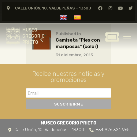
CALLE UNIÓN, 10. VALDEPEÑAS - 13300
MUSEO
GREGORIO
MUSEO
PRIETO
Published in
GREGORIO
Camiseta “Pies con
PRIETO
mariposas” (color)
GREGORIO PRIETO
31 diciembre, 2013
MUSEO
ARCHIVO
Recibe nuestras noticias y
CERTAMEN DE DIBUJO
promociones
FUNDACIÓN
TIENDA
NOTICIAS
MUSEO GREGORIO PRIETO
Calle Unión, 10. Valdepeñas - 13300
+34 926 324 965