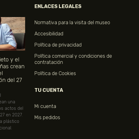
ENLACES LEGALES
Normativa para la visita del museo
Accesibilidad
Política de privacidad
Política comercial y condiciones de
eto y el
contratación
ñas crean
el
Política de Cookies
ón del 27
TU CUENTA
l
ean una
Mi cuenta
os actos del
 27 en 2027.
Mis pedidos
ta plástico
ional.