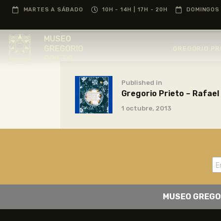
MARTES A SÁBADO
10H - 14H | 17H - 20H
DOMINGOS 
MUSEO
GREGORIO
GREGORIO PR
PRIETO
Published in
Gregorio Prieto – Rafael 
1 octubre, 2013
MUSEO GREGO