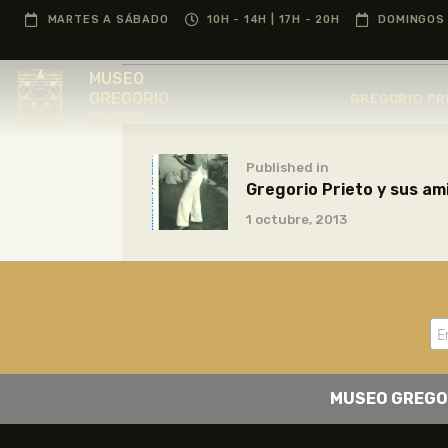
MARTES A SÁBADO
10H - 14H | 17H - 20H
DOMINGOS 
MUSEO
GREGORIO
GREGORIO PR
PRIETO
Published in
Gregorio Prieto y sus am
1 octubre, 2013
MUSEO GREGO