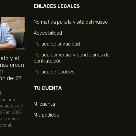
ENLACES LEGALES
Normativa para la visita del museo
Accesibilidad
Política de privacidad
Política comercial y condiciones de
eto y el
contratación
ñas crean
el
Política de Cookies
ón del 27
TU CUENTA
l
ean una
Mi cuenta
os actos del
 27 en 2027.
Mis pedidos
ta plástico
ional.