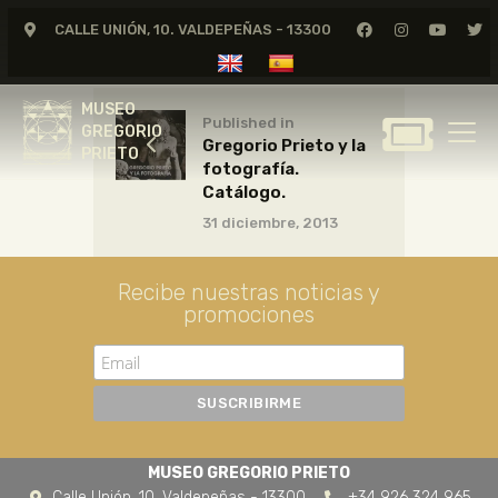
CALLE UNIÓN, 10. VALDEPEÑAS - 13300
MUSEO
GREGORIO
MUSEO
PRIETO
Published in
GREGORIO
Gregorio Prieto y la
PRIETO
fotografía.
GREGORIO PRIETO
Catálogo.
MUSEO
31 diciembre, 2013
ARCHIVO
CERTAMEN DE DIBUJO
Recibe nuestras noticias y
promociones
FUNDACIÓN
TIENDA
NOTICIAS
MUSEO GREGORIO PRIETO
Calle Unión, 10. Valdepeñas - 13300
+34 926 324 965