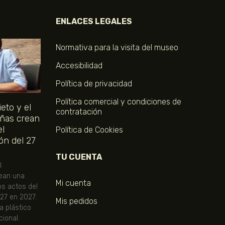
ENLACES LEGALES
Normativa para la visita del museo
Accesibilidad
Política de privacidad
Política comercial y condiciones de
eto y el
contratación
ñas crean
el
Política de Cookies
ón del 27
TU CUENTA
l
ean una
Mi cuenta
os actos del
 27 en 2027.
Mis pedidos
ta plástico
ional.