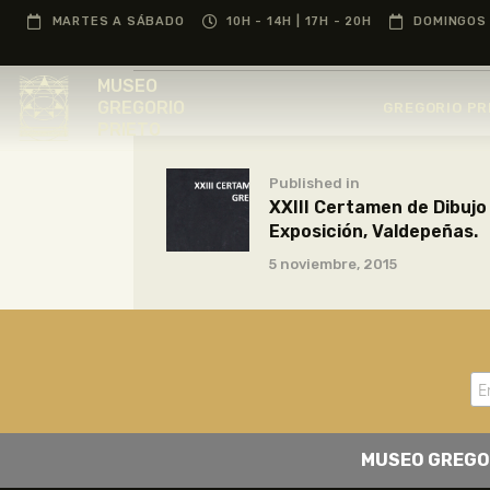
MARTES A SÁBADO
10H - 14H | 17H - 20H
DOMINGOS 
MUSEO
GREGORIO
GREGORIO PR
PRIETO
Published in
XXIII Certamen de Dibujo
Exposición, Valdepeñas.
5 noviembre, 2015
MUSEO GREGO