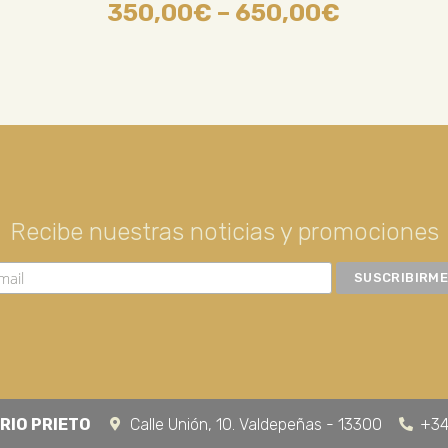
350,00
€
–
650,00
€
Recibe nuestras noticias y promociones
RIO PRIETO
Calle Unión, 10. Valdepeñas - 13300
+34