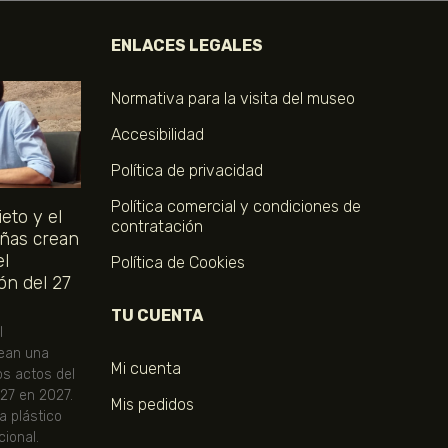
ENLACES LEGALES
Normativa para la visita del museo
Accesibilidad
Política de privacidad
Política comercial y condiciones de
eto y el
contratación
ñas crean
el
Política de Cookies
ón del 27
TU CUENTA
l
ean una
Mi cuenta
os actos del
 27 en 2027.
Mis pedidos
ta plástico
ional.