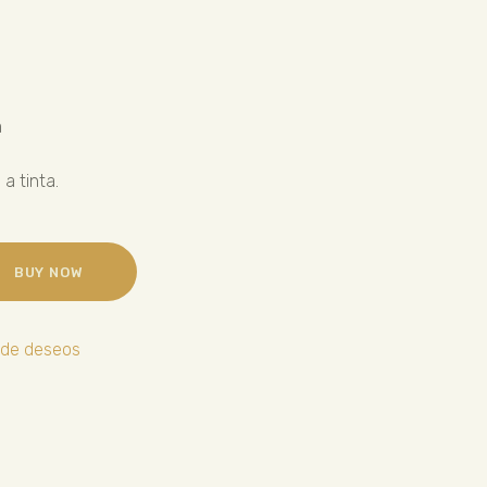
m
 a tinta.
BUY NOW
a de deseos