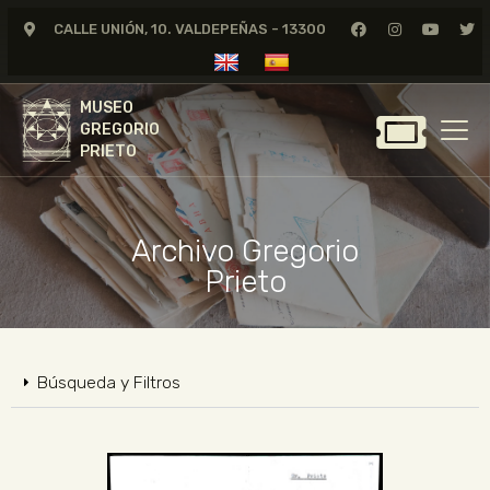
CALLE UNIÓN, 10. VALDEPEÑAS - 13300
MUSEO
GREGORIO
MUSEO
PRIETO
GREGORIO
PRIETO
GREGORIO PRIETO
MUSEO
Archivo Gregorio
ARCHIVO
Prieto
CERTAMEN DE DIBUJO
FUNDACIÓN
TIENDA
Búsqueda y Filtros
NOTICIAS