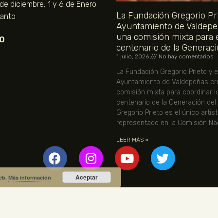
 de diciembre, 1 y 6 de Enero
La Fundación Gregorio Pri
Santo
Ayuntamiento de Valdepe
una comisión mixta para 
O
centenario de la Generaci
1 julio, 2026
No hay comentarios
La Fundación Gregorio Prieto y e
Ayuntamiento de Valdepeñas cr
comisión mixta para coordinar l
centenario de la Generación del
Gregorio Prieto es el único artis
representado en la Comisión Nac
LEER MÁS »
Aceptar
web.
Más información