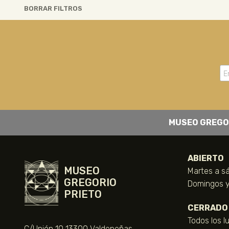
BORRAR FILTROS
MUSEO GREGO
ABIERTO
MUSEO
Martes a sá
GREGORIO
Domingos y 
PRIETO
CERRADO
Todos los l
C/Unión 10 13300 Valdepeñas