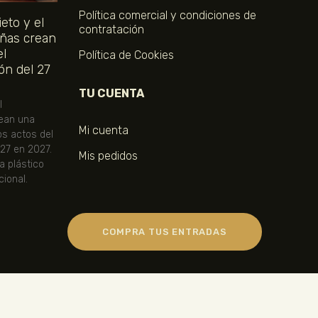
Política comercial y condiciones de
eto y el
contratación
ñas crean
el
Política de Cookies
ón del 27
TU CUENTA
l
ean una
Mi cuenta
os actos del
 27 en 2027.
Mis pedidos
ta plástico
ional.
COMPRA TUS ENTRADAS