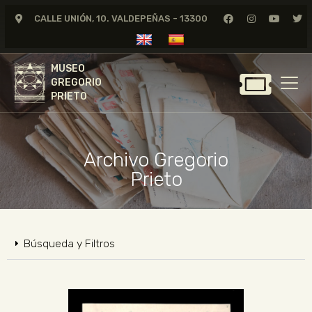
CALLE UNIÓN, 10. VALDEPEÑAS - 13300
MUSEO
GREGORIO
MUSEO
PRIETO
GREGORIO
PRIETO
GREGORIO PRIETO
MUSEO
Archivo Gregorio
ARCHIVO
Prieto
CERTAMEN DE DIBUJO
FUNDACIÓN
TIENDA
Búsqueda y Filtros
NOTICIAS