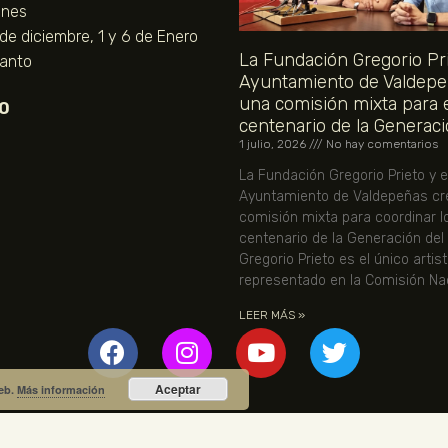
unes
 de diciembre, 1 y 6 de Enero
La Fundación Gregorio Pri
Santo
Ayuntamiento de Valdepe
una comisión mixta para 
O
centenario de la Generaci
1 julio, 2026
No hay comentarios
La Fundación Gregorio Prieto y e
Ayuntamiento de Valdepeñas cr
comisión mixta para coordinar l
centenario de la Generación del
Gregorio Prieto es el único artis
representado en la Comisión Nac
LEER MÁS »
Aceptar
web.
Más información