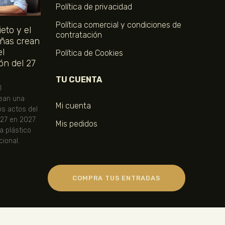
Política de privacidad
Política comercial y condiciones de
eto y el
contratación
ñas crean
el
Política de Cookies
ón del 27
TU CUENTA
l
ean una
Mi cuenta
os actos del
 27 en 2027.
Mis pedidos
ta plástico
ional.
COMPRA TUS ENTRADAS