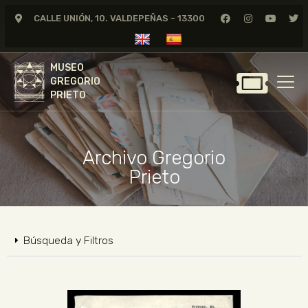
CALLE UNIÓN, 10. VALDEPEÑAS - 13300
MUSEO
GREGORIO
MUSEO
PRIETO
GREGORIO
PRIETO
GREGORIO PRIETO
MUSEO
Archivo Gregorio
ARCHIVO
Prieto
CERTAMEN DE DIBUJO
FUNDACIÓN
TIENDA
Búsqueda y Filtros
NOTICIAS